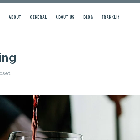
ABOUT
GENERAL
ABOUT US
BLOG
FRANKLIN STREET R
ing
oset