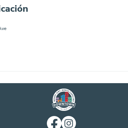
icación
Ave