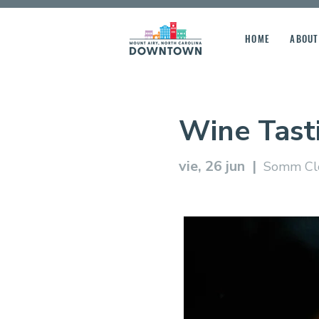
HOME
ABOUT
Wine Tast
vie, 26 jun
  |  
Somm Cl